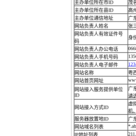
主办单位所在市ID
茂
主办单位所在县ID
高
主办单位通信地址
广
网站负责人姓名
张
网站负责人有效证件号
身份
码
066
网站负责人办公电话
135
网站负责人手机号码
123
网站负责人电子邮件
网站名称
粤
ww
网站首页网址
广
网站接入服务提供单位
ID
请
虚
网站接入方式ID
机
服务器放置地ID
广
*.a
网站域名列表
211
IP地址列表