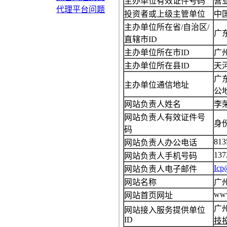
主办单位有效证件号码
营业
代理平台问题
投资者或上级主管单位
中
主办单位所在省/自治区/
广
直辖市ID
主办单位所在市ID
广
主办单位所在县ID
天
广
主办单位通信地址
公
网站负责人姓名
李
网站负责人有效证件号
身份
码
813
网站负责人办公电话
137
网站负责人手机号码
Icp
网站负责人电子邮件
网站名称
广
www
网站首页网址
广
网站接入服务提供单位
ID
技