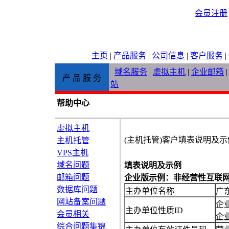
会员注册
主页
|
产品服务
|
公司信息
|
客户服务
|
域名服务
|
虚拟主机
|
企业邮箱
产 品 服 务
站
帮助中心
虚拟主机
(主机托管)客户填表说明及示
主机托管
VPS主机
域名问题
填表说明及示例
邮箱问题
企业版示例
：
非经营性互联
数据库问题
主办单位名称
广
网站备案问题
企
主办单位性质ID
会员相关
企
综合问题集锦