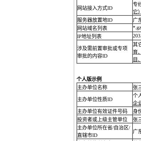
专
网站接入方式ID
它
服务器放置地ID
广
*.g
网站域名列表
203
IP地址列表
其
涉及需前置审批或专项
育
审批的内容ID
目
个人版示例
主办单位名称
张
个
主办单位性质ID
企
主办单位有效证件号码
身份
投资者或上级主管单位
张
主办单位所在省/自治区/
广
直辖市ID